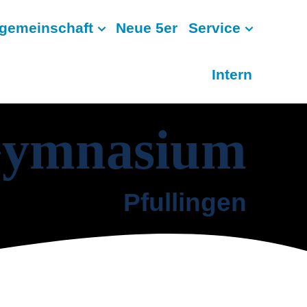
gemeinschaft
Neue 5er
Service
Intern
-Gymnasium
Pfullingen