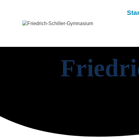
Star
Friedr