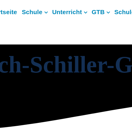
tseite
Schule
Unterricht
GTB
Schul
ich-Schiller